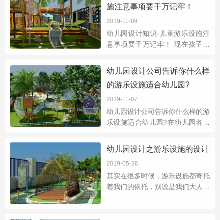
施注意事项要千万记牢！
父母没有办法只能
2019-11-09
幼儿园设计知识-儿童游乐设施注
意事项要千万记牢！ 现在孩子越
来越多了,家长愿意让自己的孩子
进幼儿园学习,为了让家长和孩子
幼儿园设计公司告诉你什么样
们选择一所喜爱的幼儿园，除了优
的游乐设施适合幼儿园?
质的服务外，还
2019-11-07
幼儿园设计公司告诉你什么样的游
乐设施适合幼儿园?​在幼儿园各种
以游戏为基础的活动和设施将促进
心理和生理的发展然而，并非所有
幼儿园设计之游乐设施的设计
的游乐设施都适合儿童，有些设施
2019-05-26
可能会对儿
其实在很多时候，游乐设施都寄托
着我们的依托，别说是我们大人，
对于小孩更是如此。所以在幼儿园
设计之中，游乐园设施是非常重要
的。那么深圳市大正装饰设计公司