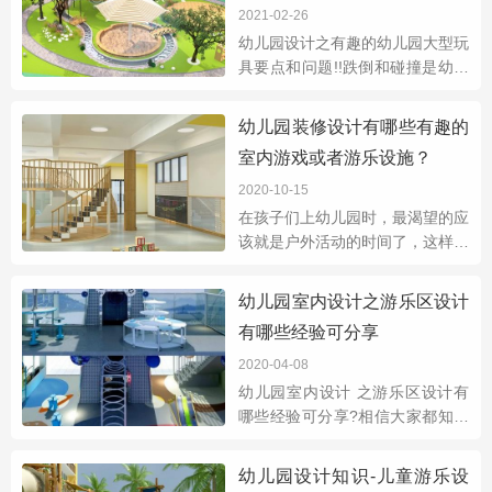
2021-02-26
幼儿园设计之有趣的幼儿园大型玩
具要点和问题!!跌倒和碰撞是幼儿
园户外内司空见惯的事情，就连大
一点的孩子在游戏时都可能因为不
幼儿园装修设计有哪些有趣的
注意而出现危险，在设施繁多的游
室内游戏或者游乐设施？
乐场更是容
2020-10-15
在孩子们上幼儿园时，最渴望的应
该就是户外活动的时间了，这样他
们可以在户外操场尽情的奔跑玩
耍，那万一户外下雨了呢？这个时
幼儿园室内设计之游乐区设计
候室内游乐场所发挥了效果，那在
有哪些经验可分享
幼儿园装修设
2020-04-08
幼儿园室内设计 之游乐区设计有
哪些经验可分享?相信大家都知道
孩子们对各种游乐玩具的热爱已经
超乎了所有，无论是拥有了5个还
幼儿园设计知识-儿童游乐设
是10个都想要第11个，所欲很多