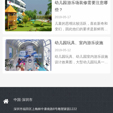
幼儿园游乐场装修需要注意哪
的小编告诉你
些？
2019-05-17
儿童的思维比较活跃，喜欢新奇和
变幻，因此他们的要求是新鲜而现
代的，比如在场地中设置可以触碰
和攀爬的史前生物的雕塑，就很能
幼儿园玩具、室内游乐设施
吸引孩子们。便于交流场地的周围
2019-05-12
环境应为开放
幼儿园玩具、幼儿园室内游乐设施
设计效果图，大型幼儿园玩具一般
为无动力玩具：主要包含木制玩
具、绳网玩具，室内积木小玩具等
几大类。以下重点展示部分客户的
木制玩具、绳
中国·深圳市
深圳市福田区上梅林中康南路8号雕塑家园1222