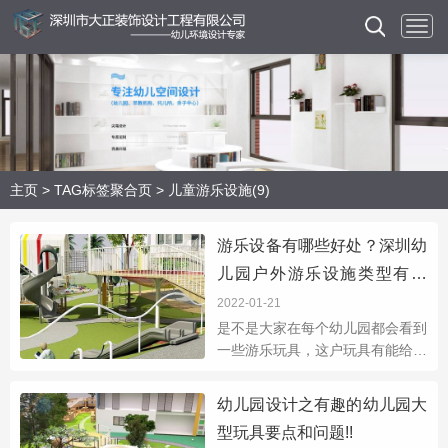
主页
>
TAG标签聚合页
> 儿童游乐设施(9)
游乐设备有哪些好处？深圳幼
儿园户外游乐设施类型有哪
些?
2022-01-21
是不是大家在每个幼儿园都会看到
一些游乐玩具，这户玩具有能给孩
子们带来那些积极向上的作用吗？
答对了，不同的玩具是能够促进孩
幼儿园设计之有趣的幼儿园大
子的智力和体能发育的。在幼儿园
型玩具要点和问题!!
户外装游乐