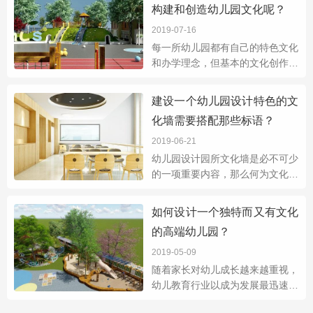
构建和创造幼儿园文化呢？
的幼儿园装
2019-07-16
每一所幼儿园都有自己的特色文化
和办学理念，但基本的文化创作需
要从整体环境出发，构建优质的育
儿内容。那么，如何构建和创造幼
建设一个幼儿园设计特色的文
儿园文化呢？就让我们来了解一下
化墙需要搭配那些标语？
将如何在幼儿
2019-06-21
幼儿园设计园所文化墙是必不可少
的一项重要内容，那么何为文化墙
呢?文化墙顾名思义即展示校园文
化与办学理念的墙面，它对外有着
如何设计一个独特而又有文化
展示宣传作用，对内有一种时刻警
的高端幼儿园？
示与警醒的作用
2019-05-09
随着家长对幼儿成长越来越重视，
幼儿教育行业以成为发展最迅速的
行业，所以越来越多的投资人把目