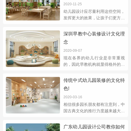
朋友们所希望的。
2020-11-25
幼儿园设计应尽量利用这些空间，
发挥更大的效果，让孩子们更方便
地使用.无论是色彩设计还是墙面
设计，都能保证整体风格的和谐，
深圳早教中心装修设计文化理
它们对颜色很敏感.房间里的家具
念
类型不同，所
2020-09-07
现在各界的幼儿行业是非常重视
的，因此早教机构就显得格外的重
要了。对于早教机构来说，环境设
计是重中之重，早教中心装修设计
传统中式幼儿园装修的文化特
文化理念将是吸引孩子和父母的根
色!
本。 由于早
2020-03-16
相信很多园长朋友都有注意到，中
国古典文化的推行力度越来越大，
越是流行越有其魅力所在的。如今
很多幼儿园装修风格开始复古，追
广东幼儿园设计公司教你如何
求中式装修风格；在深圳就有许多