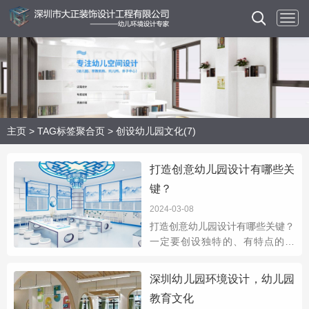
主页
>
TAG标签聚合页
> 创设幼儿园文化(7)
打造创意幼儿园设计有哪些关
键？
2024-03-08
打造创意幼儿园设计有哪些关键？
一定要创设独特的、有特点的文
化，比如国风画室，天文科学室，
动漫教育室，传统文化室等等，可
深圳幼儿园环境设计，幼儿园
以让孩子从小就接触到中华民族的
教育文化
传统文化，寓教于乐，这就是家长