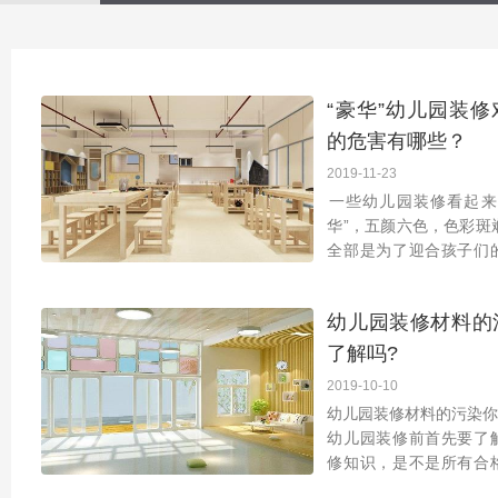
“豪华”幼儿园装修
的危害有哪些？
2019-11-23
​一些幼儿园装修看起来
华”，五颜六色，色彩斑
全部是为了迎合孩子们
装饰的各种道具，五颜
壁、塑料拼图、玩具、
幼儿园装修材料的
这些都是对幼儿造
了解吗?
2019-10-10
​幼儿园装修材料的污染你
幼儿园装修前首先要了
修知识，是不是所有合
材料就不会被污染？板