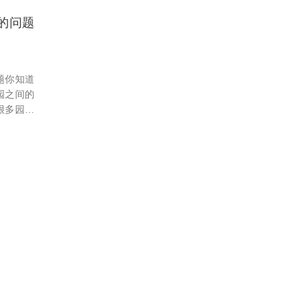
现在让我
在装修设计中水
的问题
壁粉刷搞得不够
题你知道
园之间的
很多园长
引很多的
园装修是