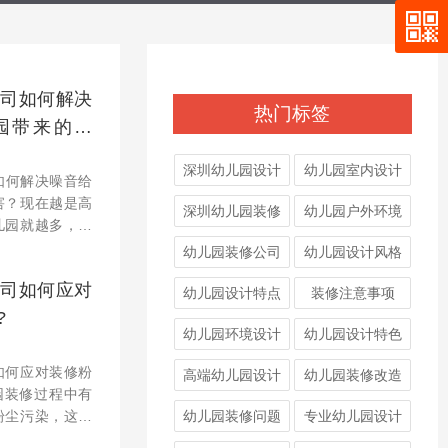
司​如何解决
热门标签
园带来的危
深圳幼儿园设计
幼儿园室内设计
如何解决噪音给
害？现在越是高
深圳幼儿园装修
幼儿园户外环境
儿园就越多，而
自然光线，然而
幼儿园装修公司
幼儿园设计风格
流量就大了，中
司如何应对
多了
幼儿园设计特点
装修注意事项
?
幼儿园环境设计
幼儿园设计特色
如何应对装修粉
高端幼儿园设计
幼儿园装修改造
粉尘污染，这些
幼儿园装修问题
专业幼儿园设计
一些幼儿园由于