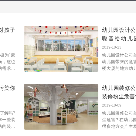
对孩子
幼儿园设计公
噪音给幼儿
害？
2019-10-23
极为“豪
幼儿园设计公司​
斓，这也
幼儿园带来的危
的需求而
楼大厦的地方幼
六色的墙
且高楼还会影响
地毯等，
楼多人流量，车
污染你
幼儿园装修公
间产生的噪音就
装修粉尘危害
2019-10-09
了解吗?
幼儿园装修公司
解一些装
尘危害? 在幼儿园装修过程中有
格的装修
很多地方会产生
材去除甲
都值得注意的，