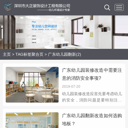
主页
>
TAG标签聚合页
> 广东幼儿园翻新(2)
广东幼儿园装修改造中需要注
意的消防安全事项?
2019-07-20
幼儿园装修改造应首先要考虑幼儿
的安全，消防问题是要特别注意
的。接下来，我们来谈谈广东幼儿
园装修改造中需要注意的消防安全
广东幼儿园翻新改造如何选购
事项？1.当大多数幼儿园装修改造
地板？
时，水、电和气都