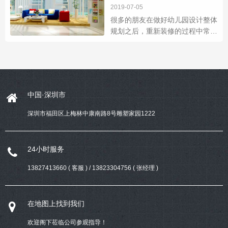
2019-07-05
很多的朋友在做好幼儿园设计整体
规划之后，重新装修的过程中常常
会忽视选购地板这块，其实幼儿园
翻新时最头疼的应该要数选购材料
了， 而我们也都知道，材料最好
都要是纯天然
中国·深圳市
深圳市福田区上梅林中康南路8号雕塑家园1222
24小时服务
13827413660 ( 客服 ) / 13823304756 ( 张经理 )
在地图上找到我们
欢迎阁下莅临公司参观指导！