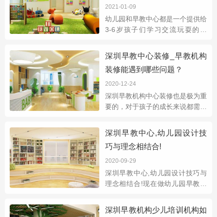
2021-01-09
幼儿园和早教中心都是一个提供给
3-6岁孩子们学习交流玩耍的场
所，所以尽可能要做到可爱、温
馨、童趣、简洁、安全、富有亲和
深圳早教中心装修_早教机构
力的整体定位要求。在总平面设计
装修能遇到哪些问题？
上要统筹规划、合
2020-12-24
​深圳早教机构中心装修也是极为重
要的，对于孩子的成长来说都需要
伴随着一些美好的事物，环境也不
例外，需要有一个良好的稳定的环
深圳早教中心,幼儿园设计技
境和优质的教育资源的照顾,才能
巧与理念相结合!
让孩子健
2020-09-29
深圳早教中心,幼儿园设计技巧与
理念相结合!现在做幼儿园早教中
心这块是非常有前途的，现在的市
场好，家长父母重视对子女的教育
深圳早教机构少儿培训机构如
问题，所以在选择幼儿园，早教中