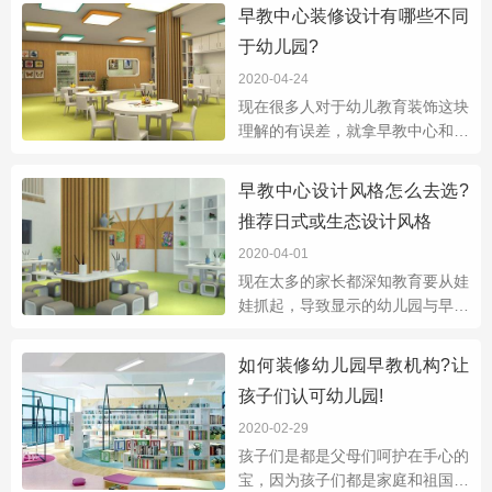
你们不知道什么地方预算的钱该
早教中心装修设计有哪些不同
花，什么地方不该花，不错，今天
于幼儿园?
大正设计公司
2020-04-24
现在很多人对于幼儿教育装饰这块
理解的有误差，就拿早教中心和幼
儿园来说，是不是听起来都想是教
育孩子的场所？所以非常多的人把
早教中心设计风格怎么去选?
早教中心装修当做幼儿园来装修，
推荐日式或生态设计风格
那就有人会
2020-04-01
现在太多的家长都深知教育要从娃
娃抓起，导致显示的幼儿园与早教
中心越来越受欢迎。很多人做早教
中心都不知道选择什么样的风格
如何装修幼儿园早教机构?让
好，要如何选择一个适合自己的风
孩子们认可幼儿园!
格呢？下面跟
2020-02-29
孩子们是都是父母们呵护在手心的
宝，因为孩子们都是家庭和祖国的