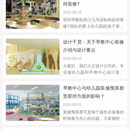
何装修?
心上都是比较
2020-09-16
深圳早教机构少儿培训机构如何装
修?现在的要上幼儿园的孩子家长
基本都是80后90后，对孩子的教
育都是从2-3岁就开始了，说明如
设计干货：关于早教中心装修
今的幼儿教育越来越受到父母的看
介绍与设计要点
重，导致越来越多
2020-08-03
大家好，我们大正设计公司的，专
业做幼儿园和早教中心设计装修
的，之前一直在讲关于 幼儿园装
修设计 的一些注意事项和要点，
早教中心与幼儿园装修预算都
今天就给大家分享关于早教中心装
受那些方面的影响？
修介绍与设计要
2020-08-01
装修预算那可是每个园长在装修的
时候最为关心的问题，大家都想花
最少的钱，做最好的装修。其实是