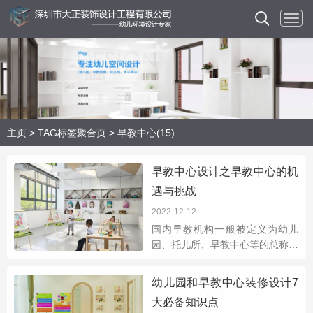
主页
>
TAG标签聚合页
> 早教中心(15)
早教中心设计之早教中心的机
遇与挑战
2022-12-12
国内早教机构一般被定义为幼儿
园、托儿所、早教中心等的总称，
那么早教中心在这个行业有哪些机
遇和挑战呢？早教中心一般是家长
幼儿园和早教中心装修设计7
陪同和参与的兼职科学教育服务形
大必备知识点
式，以开发潜