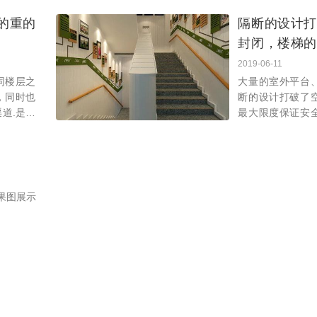
在很大程
修中我们也对这
的重的
隔断的设计打
在一些幼儿园中
封闭，楼梯的
孩子的教育
2019-06-11
同楼层之
大量的室外平台
，同时也
断的设计打破了
道.是建
最大限度保证安
由于幼儿
外间的景色对于
的楼梯尺
说，成为一幅幅
然回首，中国幼
果图展示