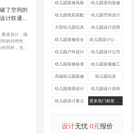
幼儿园装修风格
幼儿园室内装修
块做了些设计，
破了空间的
楼梯不仅
幼儿园色彩搭配
幼儿园空间设计
设计联通了
大型幼儿园玩具
幼儿园设计优势
、廊道设计，隔
幼儿园装修安全
幼儿园设计公司哪家好
空间的封闭性，
全的同时，也让
幼儿园户外设计
幼儿园设计公司
廊道上的孩子来
移动的面画。蓦
幼儿园装修标准
幼儿园装修施工
儿教育市
高端幼儿园装修
幼儿园玩具
幼儿园墙面设计
幼儿园设计原则
幼儿园设计要点
更多热门标签 >>>
设计
无忧
0元
报价