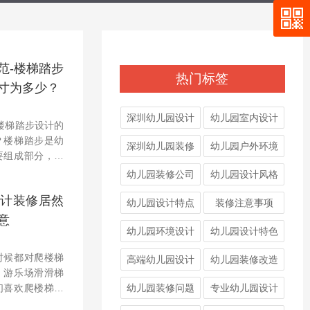
范-楼梯踏步
热门标签
寸为多少？
深圳幼儿园设计
幼儿园室内设计
楼梯踏步设计的
？楼梯踏步是幼
深圳幼儿园装修
幼儿园户外环境
要组成部分，那
设计中，踏步的
幼儿园装修公司
幼儿园设计风格
？那尺寸到底应
计装修居然
来大正
幼儿园设计特点
装修注意事项
意
幼儿园环境设计
幼儿园设计特色
时候都对爬楼梯
高端幼儿园设计
幼儿园装修改造
，游乐场滑滑梯
们喜欢爬楼梯的
幼儿园装修问题
专业幼儿园设计
在幼儿园设计装