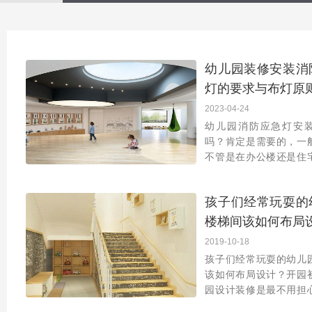
幼儿园装修安装消
灯的要求与布灯原
2023-04-24
幼儿园消防应急灯安
吗？肯定是需要的，一
不管是在办公楼还是住
必要安装消防应急灯的
是幼儿园呢！应急消防
孩子们经常玩耍的
园装修的时候就应该安
楼梯间该如何布局
2019-10-18
孩子们经常玩耍的幼儿
该如何布局设计？开园
园设计装修是最不用担
整体到局部都需要进行