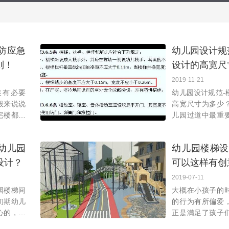
防应急
幼儿园设计规
则！
设计的高宽尺
2019-11-21
装有必要
幼儿园设计规范-
般来说说
高宽尺寸为多少
宅楼都是
儿园过道中最重
，何况还
么在幼儿园楼梯
等在幼儿
高、宽有规范吗
幼儿园
幼儿园楼梯设
装
为多少呢？接下
设计？
可以这样有创
2019-07-11
园楼梯间
大概在小孩子的
初期幼儿
的行为有所偏爱
心的，从
正是满足了孩子
严格的规
这一特性。所以