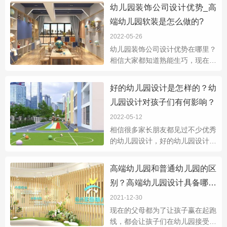
儿园往往比较重视外在设计，而幼
幼儿园装饰公司设计优势_高
儿园设计的好坏也决定了园所内生
端幼儿园软装是怎么做的?
活和学习质
2022-05-26
幼儿园装饰公司设计优势在哪里？
相信大家都知道熟能生巧，现在深
圳很多装修设计公司什么都做，不
管是幼儿园还是家装还是商铺等
好的幼儿园设计是怎样的？幼
等，但是这样就会给人家一种很杂
儿园设计对孩子们有何影响？
乱的感觉，所
2022-05-12
相信很多家长朋友都见过不少优秀
的幼儿园设计，好的幼儿园设计究
竟是怎样的？幼儿园设计对孩子们
有何影响？在幼儿园设计上可以影
高端幼儿园和普通幼儿园的区
响到孩子的身心发展，甚至能影响
别？高端幼儿园设计具备哪些
孩子们的性
特点？
2021-12-30
现在的父母都为了让孩子赢在起跑
线，都会让孩子们在幼儿园接受教