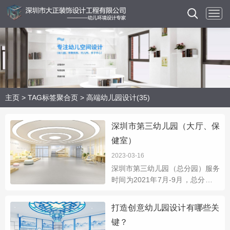
主页
>
TAG标签聚合页
> 高端幼儿园设计(35)
深圳市第三幼儿园（大厅、保
健室）
2023-03-16
深圳市第三幼儿园（总分园）服务
时间为2021年7月-9月，总分园设
计施工项目有大厅整体设计、保健
室改造等零星项目；深圳市第三幼
打造创意幼儿园设计有哪些关
儿园（总园）深圳市第三幼儿园
键？
（分园）