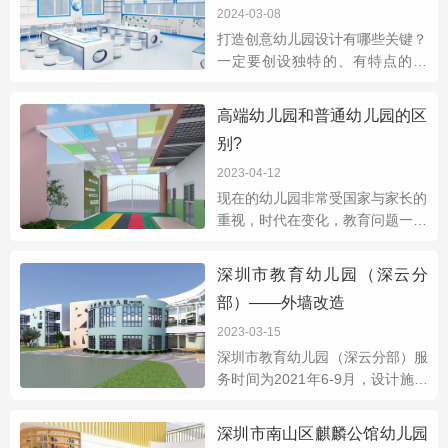
2024-03-08
打造创意幼儿园设计有哪些关键？
一定要创设独特的、有特点的文
化，比如国风画室，天文科学室，
动漫教育室，传统文化室等等，可
高端幼儿园和普通幼儿园的区
以让孩子从小就接触到中华民族的
别?
传统文化，寓教于乐，这就是家长
朋友们所希望的。
2023-04-12
现在的幼儿园非常受国家与家长的
重视，时代在变化，教育问题一直
以来都是都是家长最关的问题！随
着社会的发展，小孩子的知识储备
深圳市教育幼儿园（深云分
也需要不断的扩充，所以需要让孩
部）——外墙改造
子孩子们赢在起跑线之上，所以很
多有条件的家长把孩子送到高端幼
2023-03-15
儿园去学习，但是高端幼儿园与普
深圳市教育幼儿园（深云分部）服
惠园有很大区别吗
务时间为2021年6-9月，设计施工
项目有户外建筑外墙改造；教育幼
儿园是市一级公办园，位于南山区
深圳市南山区麒麟公馆幼儿园
深云村内，占地面积为4500平，