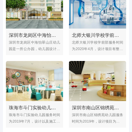
一级幼儿园，占地面积2500平方
为公办幼儿园
米，建筑面积2473平方米。
深圳市龙岗区中海怡翠山庄幼儿园（整体改造）
北师大银川学校学前部（室内外整体设计）
深圳市龙岗区中海怡翠山庄幼儿
北师大银川学校学前部服务时间
园是一所公办园，幼儿园设计时
为2020年4月，设计项目有整体
间为2020年12月，项目内容有幼
室内外设计，教室，接待室，音
儿园室内外设计与施工；怡翠山
体室，会议室，陶艺室，美术
庄幼儿园户外有大型玩具、滑滑
室，科学室，教师办公室，卫生
梯、攀爬墙及户外器械，为孩子
间，文化长廊等；
们提供了户外设施设备。
珠海市斗门实验幼儿园（整体设计装修）
深圳市南山区锦绣苑幼儿园
珠海市斗门实验幼儿园服务时间
深圳市南山区锦绣苑幼儿园服务
为2019年7月，设计以及施工项
时间为2019年，设计项目为幼儿
目有幼儿园室内户外整体设计装
园室内外整体设计改造，现代式