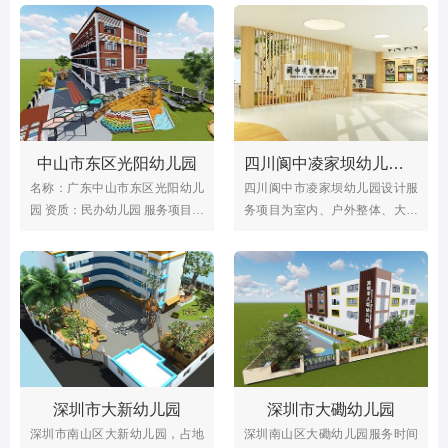
修改造，项目面积约4500㎡，设
设计风格，幼儿园配有户外活动
计风格为现代式风格，斗门区实
场地、沙池、室内综合运动场、
验幼儿园是斗门区首家“广东省一
舞蹈室、美术室、图书室等功能
级幼儿园”。
活动教室。
中山市东区光阳幼儿园
四川阆中凌家坝幼儿园（整体设计）
名称：广东中山市东区光阳幼儿
四川阆中市凌家坝幼儿园设计服
园 资质：民办幼儿园 服务项目：
务项目为室内、户外整体、大型
户外场地、户外环境、大型玩具
玩具；设计服务时间为2019年，
的设计以及施工 服务时间：
凌家坝幼儿园室内9000多平方
2018年5月
米，室外6000多平方米
深圳市大新幼儿园
深圳市大磡幼儿园
深圳市南山区大新幼儿园，占地
深圳南山区大磡幼儿园服务时间