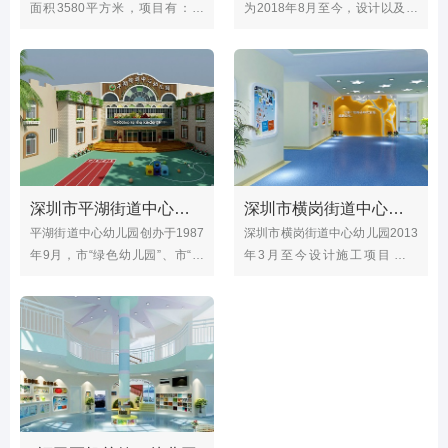
面积3580平方米，项目有：教
为2018年8月至今，设计以及施
室，走廊等室内外整体设计装修
工项目有室内、户外场地、户外
整体、游乐设施等；幼儿园宽敞
明亮，配备舞蹈室、美术室、科
学室、图书室等功能室多间。
深圳市平湖街道中心幼儿园
深圳市横岗街道中心幼儿园
平湖街道中心幼儿园创办于1987
深圳市横岗街道中心幼儿园2013
年9月，市“绿色幼儿园”、市“园
年3月至今设计施工项目有大
林式*花园式单位”。 总占地面积
门、接待区、美术室、科学室、
7572平，建筑面积5004平,共15
沙池、水池、种植区、户外生态
个教学班。 设计施工项目：大
园、班牌、宣传栏等；有现代化
厅、户外小舞台、整
设计风格，横岗街道中心幼儿园
创设于1990年，幼儿园占地面积
2565平方米，建筑面积3175平
方米