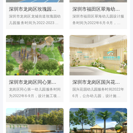
成为了幼儿园的一大亮点。
深圳市龙岗区玫瑰园幼儿园（玩具、户外操场）
深圳市福田区翠海幼儿园（户外大门设计）
深圳市龙岗区龙城街道玫瑰园幼
深圳市福田区翠海幼儿园设计服
儿园服务时间为2022-2023年9
务时间为2022年6月-9月，设计
月，设计施工项目有户外操场，
施工项目有幼儿园大门设计，保
塑胶跑道，升旗台，沙水池，大
安室，餐厅，室内整体外墙墙
型户外游戏区等等；玫瑰园幼儿
等；翠海幼儿园位于深圳市福田
园创办于2011年，位于深圳市龙
区农园路72号，是一所公办幼儿
岗区龙城街道华业玫瑰郡小区内
园
深圳市龙岗区同心第一幼儿园（户外玩具、绿化）
深圳市龙岗区国兴花园幼儿园（室内大厅设计）
龙岗区同心第一幼儿园服务时间
国兴花园幼儿园服务时间2022年
为2022年6-9月，设计施工项目
6月，公办幼儿园，设计施工项
有大型玩具设计安装，沙水池，
目有幼儿园室内大厅，餐厅，科
户外跑道，户外整体，种植园
学室，美术室，会议室等；幼儿
等；同心第一幼儿园位于龙岗区
园位于深圳市龙岗区龙岗街道海
宝龙街道同心社区一鸣路1号
航国兴花园幼儿园小区内。