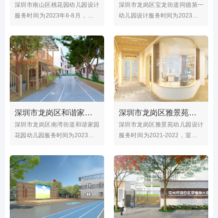
深圳市南山区桃花园幼儿园设计
深圳市龙岗区宝龙街道同德第一
服务时间为2023年6-8月，施工
幼儿园设计服务时间为2023年6-
项目有幼儿园屋顶设计，中庭、
8月，设计施工项目有幼儿园户
前操场改造，美术室等；幼儿园
外设计，操场改造，升旗台， 玩
环境优美，从幼儿需求和视角出
水池等；幼儿园户外场地宽广，
发，创建自然，开放，趣味的环
还有游乐设施与体育器械能满足
境，今年独出心裁创设屋顶种植
孩子们的户外活动，今年翻新户
园，以绿色场地开展自然主题活
外操场，升旗台让整个幼儿园焕
动，让孩子们感受自然的快乐。
然一新。
深圳市龙岗区和谐家园花园幼儿园（户外修缮工程）
深圳市龙岗区雅景苑幼儿园（室内设计）
深圳市龙岗区南湾街道和谐家园
深圳市龙岗区雅景苑幼儿园设计
花园幼儿园服务时间为2023年7-
服务时间为2021-2022，室内设
8月，设计施工项目有户外玩具
计项目有办公室，园长室，财务
区，木工房，户外水池，种植园
室，美术室等等；雅景苑幼儿园
等；和谐家园幼儿园位于深圳市
是市一级公办幼儿园，办学规模
龙岗区南湾街道深惠路2291号和
10个班，2022年设计改造幼儿园
谐家园小区内，户外活动面积
室内教育环境，更好的为孩子提
1230㎡，今年的户外修缮工程让
供了活动场地，可以让孩子在园
幼儿园焕然一新，玩具木工房也
所中快乐的成长！