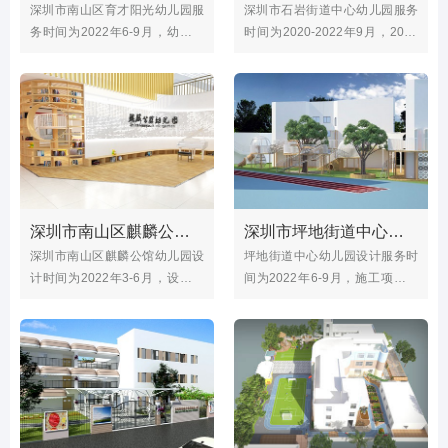
深圳市南山区育才阳光幼儿园服
深圳市石岩街道中心幼儿园服务
务时间为2022年6-9月，幼儿园
时间为2020-2022年9月，2020
装修设计项目有音体室，洗手
年设计施工项目有户外整体设
间，户外围栏，材料柜等；育才
计，户外组合玩具，水池等；石
阳光幼儿园位于深圳市南山区前
岩街道中心幼儿园位于石岩街道
海路阳光棕榈园（三期）小区内,
梅园一路12号，园所内设备齐
是一所公办幼儿园
全，大型玩具比比皆是
深圳市南山区麒麟公馆幼儿园（大厅设计）
深圳市坪地街道中心幼儿园（户外大型玩具）
深圳市南山区麒麟公馆幼儿园设
坪地街道中心幼儿园设计服务时
计时间为2022年3-6月，设计项
间为2022年6-9月，施工项目有
目有幼儿园大厅、装饰墙、旋转
户外操场改造，户外跑道，大型
楼梯、攀爬墙、蹦床。麒麟公馆
玩具设计安装，玩具收纳柜等；
幼儿园位于南山区西丽街道麒麟
幼儿园位于龙岗区坪地街道兴华
公馆小区南侧
路18号，幼儿园现有14个班级，
在园幼儿约460名，园所占地面
积为7806平方米，建筑面积为
6134平方米。