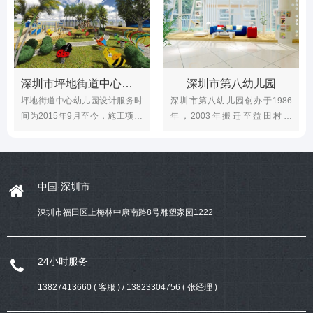
深圳市坪地街道中心幼儿园
深圳市第八幼儿园
坪地街道中心幼儿园设计服务时
深圳市第八幼儿园创办于1986
间为2015年9月至今，施工项目
年，2003年搬迁至益田村，
有接待区、入口、沙水池、户外
2005年被评为“广东省一级幼儿
防腐木平台等，幼儿园位于坪地
园”幼儿园现占地面积2773㎡，
街道兴华路18号，现有14个教学
建筑面积3706㎡，设12个教学班
班规模，其中大班5个班，中班5
设计施工项目：大门及入口、大
中国·深圳市
个班，小班4个班。
厅、科
深圳市福田区上梅林中康南路8号雕塑家园1222
24小时服务
13827413660 ( 客服 ) / 13823304756 ( 张经理 )