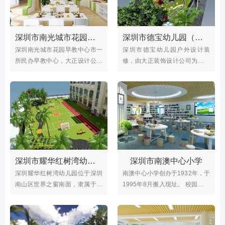
深圳市南光城市花园早教中心
深圳市德宝幼儿园（户外设计）
深圳南光城市花园早教中心市一
深圳市德宝幼儿园户外设计装
所民办早教中心，大正设计公司
修，由大正装饰设计公司为其进
为南光城市花园早教中心设计部
行全面的户外改造升级，包括生
分室内，正文将展示南光城市花
态园、水池、建筑外观等方面的
园早教中心的早教中心设计等室
装修改造；深圳市黄埔雅苑德宝
内设计效果图。
幼儿园创办于2003年1月，
深圳市耀华红树湾幼儿园
深圳市南澳中心小学
深圳耀华红树湾幼儿园位于深圳
南澳中心小学创办于1932年，于
南山区世界之窗南面，隶属于香
1995年8月搬入现址。 校园占地
港耀华国际教育机构，占地面积
面积21600平方米，建筑面积
3007平。设计施工项目：宣传
9100平方米,建设规模为24个教
栏、沙池、户外场地等
学班。