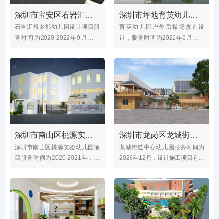
深圳市宝安区石岩汇裕名都幼儿园（户外整体环境）
深圳市坪地育英幼儿园室内设计（户外后操场改造）
石岩汇裕名都幼儿园设计项目服
育英幼儿园户外后操场改造设
务时间为2020-2022年9月，设
计，服务时间为2022年6月，主
计施工项目有户外整体设计，大
要改造施工为一楼教室、音体
型玩具，沙水池，遮阳棚，户外
室、厨房，卫生间，户外后操场
跑道等；幼儿园位于深圳市宝安
种植区，木工房等等；往期设计
区石岩街道石龙仔社区德政路汇
效果图：深圳坪地育英幼儿园
裕名都花园三期
（操场玩具）
深圳市南山区桃源实验幼儿园（大厅、图书馆、户外园林）
深圳市龙岗区龙城街道中心幼儿园（门头改造设计）
深圳市南山区桃源实验幼儿园项
龙城街道中心幼儿园服务时间为
目服务时间为2020-2021年，设
2020年12月，设计施工项目有幼
计施工项目有大厅、图书馆、音
儿园门头改造设计、室内木工房
体室、生态园林、电气、围墙安
设计，幼儿园户外设计、大型幼
全等；
儿园玩具等；幼儿园位于龙岗街
道紫苑街88号